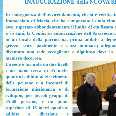
INAUGURAZIONE della NUOVA 
In conseguenza dell’avvicendamento, che si è verifica
Immacolato di Maria, che ha comportato la mia rinun
aver superato abbondantemente il limite di età fissato 
a 75 anni, la Comis, su autorizzazione dell’Arcivescovo
in un locale della parrocchia, prima adibito a deposi
grezzo, senza pavimento e senza intonaco; adeguat
diventato una sede accogliente e dignitosa dove la
maniera decorosa.
La sede è formata da due livelli
: un piano terra di 35 metri
quadrati adibito al ricevimento
delle persone e a incontri di
formazione missionaria e di
sviluppo, per piccoli gruppi di
35-
40 persone, e un piano
superiore di 16 metri quadrati
adibito a direzione e